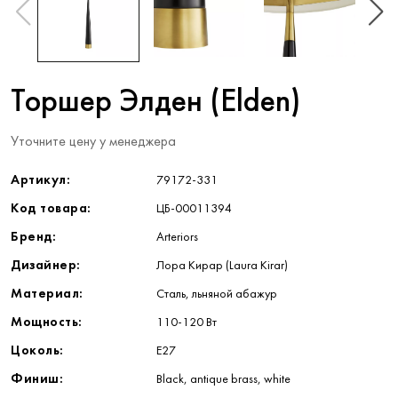
Торшер Элден (Elden)
Уточните цену у менеджера
Артикул:
79172-331
Код товара:
ЦБ-00011394
Бренд:
Arteriors
Дизайнер:
Лора Кирар (Laura Kirar)
Материал:
Сталь, льняной абажур
Мощность:
110-120 Вт
Цоколь:
Е27
Финиш:
Black, antique brass, white