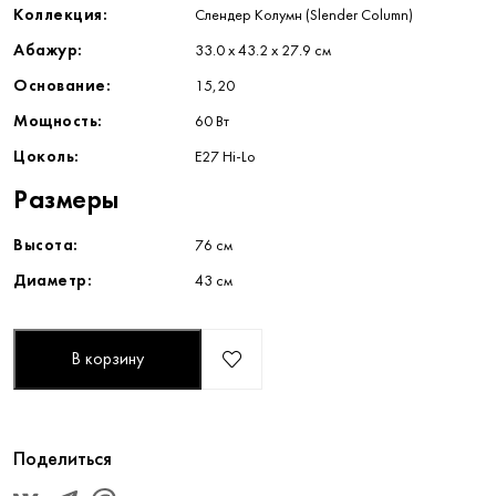
Коллекция:
Слендер Колумн (Slender Column)
Абажур:
33.0 х 43.2 х 27.9 см
Основание:
15,20
Мощность:
60 Вт
Цоколь:
E27 Hi-Lo
Размеры
Высота:
76 см
Диаметр:
43 см
В корзину
Поделиться